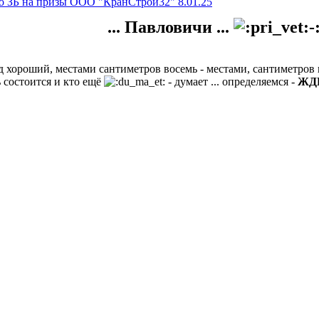
по ЗБ на призы ООО "КранСтрой32" 8.01.25
... Павловичи ...
Лёд хороший, местами сантиметров восемь - местами, сантиметро
 состоится и кто ещё
- думает ... определяемся -
ЖД