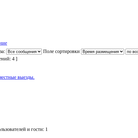
за:
Поле сортировки
ний: 4 ]
местные выезды.
ьзователей и гости: 1