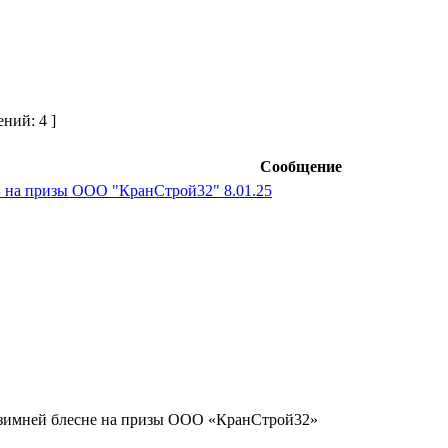
ний: 4 ]
Сообщение
Б на призы ООО "КранСтрой32" 8.01.25
 зимней блесне на призы ООО «КранСтрой32»