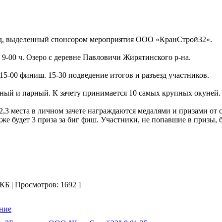
онд, выделенный спонсором мероприятия ООО «КранСтрой32».
5 9-00 ч. Озеро с деревне Павловичи Жирятинского р-на.
 15-00 финиш. 15-30 подведение итогов и разъезд участников.
ичный и парный. К зачету принимается 10 самых крупных окуней.
,2,3 места в личном зачете награждаются медалями и призами от
же будет 3 приза за биг фиш. Участники, не попавшие в призы, 
КБ | Просмотров: 1692 ]