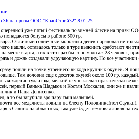
по ЗБ на призы ООО "КранСтрой32" 8.01.25
и очередной уже пятый фестиваль по зимней блесне на призы ОО
о попадаются бонусы в районе 500 гр.
января. Отличный солнечный морозный денек порадовал не тольк
чего нашли, оставалось только в туре выяснить сработают ли эти
на месте старта, а их в этот раз было не мало аж 28 человек, п
 грязь и дождь создавали удручающую картину. Но все участники
я сразу пошли на точки утреннего выхода крупных окуней. Я пош
овыше. Там доловил еще с десяток окуней около 100 гр. каждый
ось хождение туда-сюда, мелкий окунь клевал практически везде
Васей, первый Ванька Шадьков и Костян Москалев, они же и взяли
улинчик и Паша Денисенко.
ел, а то бы загубили зря пару тыщ малышей.
почти все медалисты ловили на блесну Половинка(пол Саукки), и
варя в Савино на областных, там уже будет темповая ловля на тех