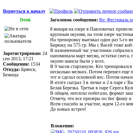
Вернуться к началу
Denk
Заголовок сообщения:
Re: Фестиваль 
8 января на озере в Павловичах провел
крупным окуням, на этом озере частеньк
На тренировку выезжал один раз 5-го 
Бирюку на 575 гр. Мы с Васей тоже кой-
В назначенный час участники собрались 
Зарегистрирован:
24
напоминала март месяц, остатки снега,
сен 2013, 17:21
окуню шансы были у всех.
Сообщения:
1534
В 9 часов стартанули. Кто тренировалс
Откуда:
Брянск,
несколько мелких. Потом перешел еще п
Бежица
тот и сделал основной вес. Потом начал
В итоге сыграл 3 в личке и 2 в паре с 
Белая Березка. Третьи в паре Серега К
В общем, неплохо побегали, формат заш
Отмечу, что все призеры по биг фишу и 
Всем спасибо за участие, ждем 12-го ян
До новых встреч!
Вложения: