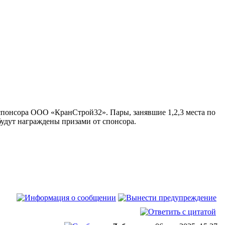
 спонсора ООО «КранСтрой32». Пары, занявшие 1,2,3 места по
будут награждены призами от спонсора.