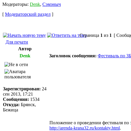
Модераторы:
Denk
,
Сэмэныч
[
Модераторский раздел
]
Страница
1
из
1
[ Сообще
Для печати
Автор
Denk
Заголовок сообщения:
Фестиваль по З
Зарегистрирован:
24
сен 2013, 17:21
Сообщения:
1534
Откуда:
Брянск,
Бежица
Положение о проведении фестиваля по
http://arenda-krana32.ru/kontakty.html
.