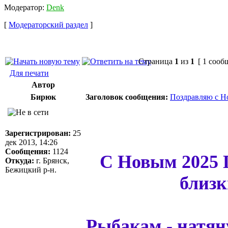
Модератор:
Denk
[
Модераторский раздел
]
Страница
1
из
1
[ 1 сооб
Для печати
Автор
Бирюк
Заголовок сообщения:
Поздравляю с Н
Зарегистрирован:
25
дек 2013, 14:26
Сообщения:
1124
С Новым 2025 
Откуда:
г. Брянск,
Бежицкий р-н.
близк
Рыбакам - натян