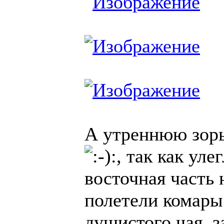
А утреннюю зорь
, так как уле
восточная часть 
полетели комар
душистого чая, з