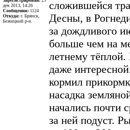
Зарегистрирован:
25
сложившейся тра
дек 2013, 14:26
Сообщения:
1124
Десны, в Рогнеди
Откуда:
г. Брянск,
Бежицкий р-н.
за дождливого ию
больше чем на ме
летнему тёплой. 
даже интересной.
кормил прикормк
насадка земляно
начались почти с
за ней подуст. Р