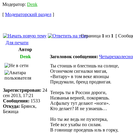
Модератор:
Denk
[
Модераторский раздел
]
Страница
1
из
1
[ Сообще
Для печати
Автор
Denk
Заголовок сообщения:
Четырехколесно
Ты стоишь и блестишь на солнце,
Огонечком сигналки мигая,
«Витару» в том веке японцы
Придумали, бренд продвигая.
Зарегистрирован:
24
Теперь ты в России дороги,
сен 2013, 17:21
Названья верней, покоряешь.
Сообщения:
1533
Асфальту тут делают «ноги».
Откуда:
Брянск,
Кто делает? И не узнаешь…
Бежица
Но ты же ведь не пузотерка,
Тебе все ухабы по силам.
В говнище проедешь иль в горку,