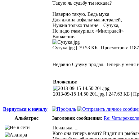
Такую ль судьбу ты искала?
Наверно такую. Ведь мука
Для джипа асфальт магистралей,
Нужна только ты мне – Сузука,
Не надо гламурных «Мистралей»
Вложение:
Сузука.jpg [ 79.53 КБ | Просмотров: 1187
Недавно Сузуку продал. Теперь у меня 
Вложения:
2013-09-15 14.50.201.jpg [ 247.63 КБ | П
Вернуться к началу
Альбатрос
Заголовок сообщения:
Re: Четырехколе
Печалька, ...
Кого она теперь возит? Видит ли рыбалк
Может быть её моют и полируют не кус