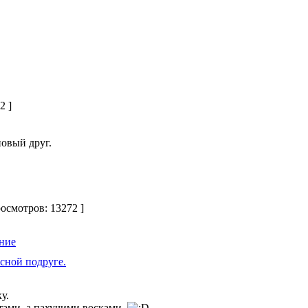
2 ]
новый друг.
росмотров: 13272 ]
сной подруге.
у.
тами, а пахучими восками.