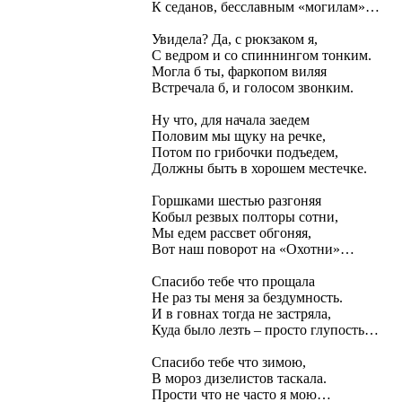
К седанов, бесславным «могилам»…
Увидела? Да, с рюкзаком я,
С ведром и со спиннингом тонким.
Могла б ты, фаркопом виляя
Встречала б, и голосом звонким.
Ну что, для начала заедем
Половим мы щуку на речке,
Потом по грибочки подъедем,
Должны быть в хорошем местечке.
Горшками шестью разгоняя
Кобыл резвых полторы сотни,
Мы едем рассвет обгоняя,
Вот наш поворот на «Охотни»…
Спасибо тебе что прощала
Не раз ты меня за бездумность.
И в говнах тогда не застряла,
Куда было лезть – просто глупость…
Спасибо тебе что зимою,
В мороз дизелистов таскала.
Прости что не часто я мою…