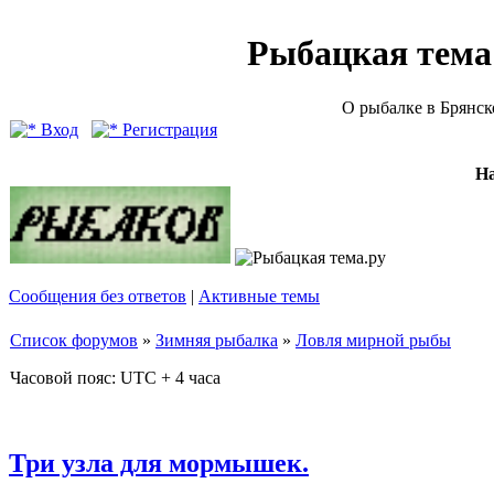
Рыбацкая тема (
О рыбалке в Брянск
Вход
Регистрация
Н
Сообщения без ответов
|
Активные темы
Список форумов
»
Зимняя рыбалка
»
Ловля мирной рыбы
Часовой пояс: UTC + 4 часа
Три узла для мормышек.