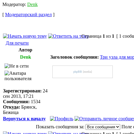
Модератор:
Denk
[
Модераторский раздел
]
Страница
1
из
1
[ 1 сооб
Для печати
Автор
Denk
Заголовок сообщения:
Три узла для м
phpBB
[media]
Зарегистрирован:
24
сен 2013, 17:21
Сообщения:
1534
Откуда:
Брянск,
Бежица
Вернуться к началу
Показать сообщения за:
Поле 
Страница
1
из
1
[ 1 сооб