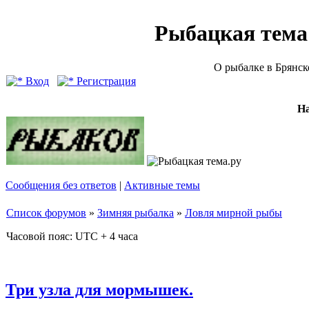
Рыбацкая тема (
О рыбалке в Брянск
Вход
Регистрация
Н
Сообщения без ответов
|
Активные темы
Список форумов
»
Зимняя рыбалка
»
Ловля мирной рыбы
Часовой пояс: UTC + 4 часа
Три узла для мормышек.