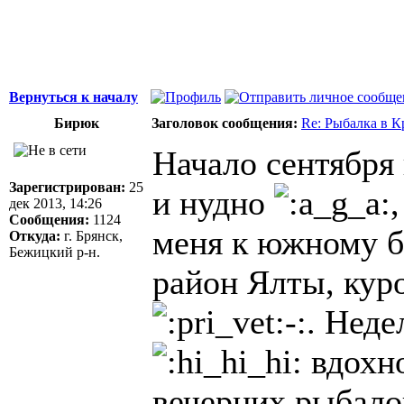
Вернуться к началу
Бирюк
Заголовок сообщения:
Re: Рыбалка в К
Начало сентября 
Зарегистрирован:
25
и нудно
дек 2013, 14:26
Сообщения:
1124
меня к южному б
Откуда:
г. Брянск,
Бежицкий р-н.
район Ялты, кур
. Неде
вдохно
вечерних рыбало