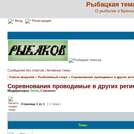
Рыбацкая тема 
О рыбалке в Брянск
Вход
Регистрация
Сообщения без ответов
|
Активные темы
Список форумов
»
Рыболовный спорт
»
Соревнования проводимые в других реги
Соревнования проводимые в других регио
Модераторы:
Denk
,
Сэмэныч
Страница
1
из
1
[ 1 тема ]
Темы