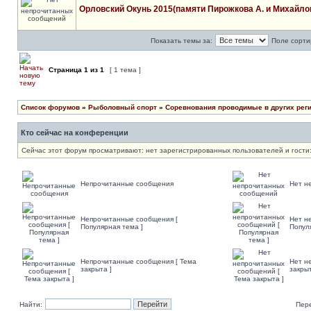
Орловский Окунь 2015(памяти Пирожкова А. и Михайлов
Показать темы за:
Поле сорти
Страница
1
из
1
[ 1 тема ]
Список форумов
»
Рыболовный спорт
»
Соревнования проводимые в других реги
Кто сейчас на конференции
Сейчас этот форум просматривают: нет зарегистрированных пользователей и гости:
Непрочитанные сообщения
Нет н
Непрочитанные сообщения [
Нет н
Популярная тема ]
Попул
Непрочитанные сообщения [ Тема
Нет н
закрыта ]
закрыт
Найти:
Пер