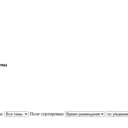
емы
а:
Поле сортировки