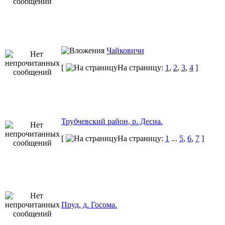
Чайковичи
[
На страницу:
1
,
2
,
3
,
4
]
Трубчевский район, р. Десна.
[
На страницу:
1
...
5
,
6
,
7
]
Пруд, д. Госома.