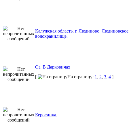
Калужская область, г. Людиново, Людиновское
водохранилище.
Оз. В Дарковичах
[
На страницу:
1
,
2
,
3
,
4
]
Керосинка.