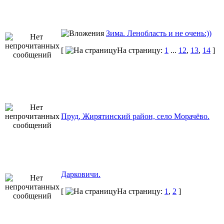
Зима. Ленобласть и не очень:))
[
На страницу:
1
...
12
,
13
,
14
]
Пруд, Жирятинский район, село Морачёво.
Дарковичи.
[
На страницу:
1
,
2
]