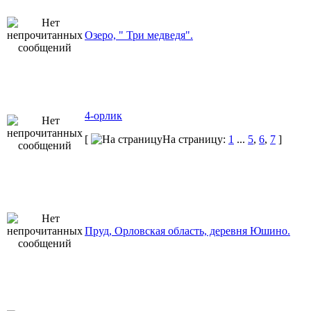
Озеро, " Три медведя".
4-орлик
[
На страницу:
1
...
5
,
6
,
7
]
Пруд, Орловская область, деревня Юшино.