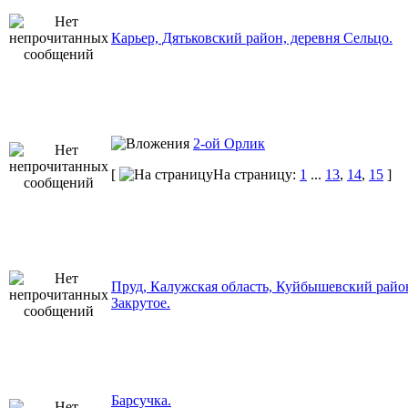
Карьер, Дятьковский район, деревня Сельцо.
2-ой Орлик
[
На страницу:
1
...
13
,
14
,
15
]
Пруд, Калужская область, Куйбышевский район
Закрутое.
Барсучка.