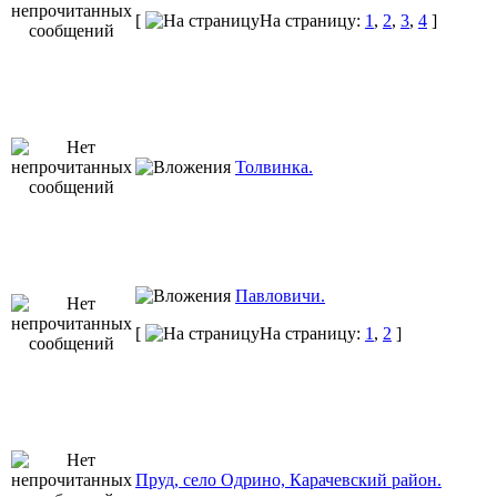
[
На страницу:
1
,
2
,
3
,
4
]
Толвинка.
Павловичи.
[
На страницу:
1
,
2
]
Пруд, село Одрино, Карачевский район.