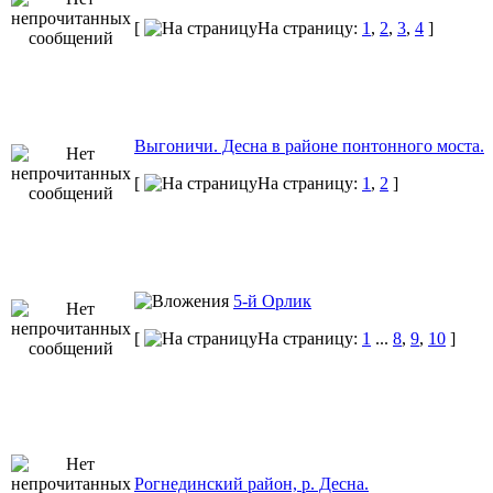
[
На страницу:
1
,
2
,
3
,
4
]
Выгоничи. Десна в районе понтонного моста.
[
На страницу:
1
,
2
]
5-й Орлик
[
На страницу:
1
...
8
,
9
,
10
]
Рогнединский район, р. Десна.