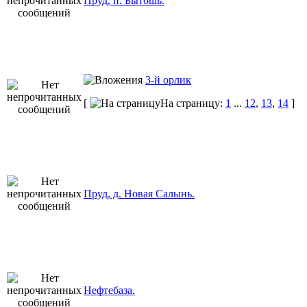
Пруд, п. Бытошь.
3-й орлик
[
На страницу:
1
...
12
,
13
,
14
]
Пруд, д. Новая Салынь.
Нефтебаза.