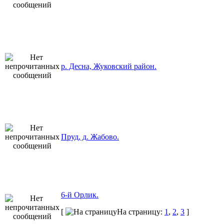
р. Десна, Жуковский район.
Пруд, д. Жабово.
6-й Орлик.
[
На страницу:
1
,
2
,
3
]