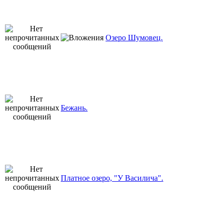
Озеро Шумовец.
Бежань.
Платное озеро, "У Василича".