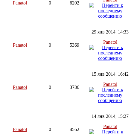
Panatol
0
6202
29 янв 2014, 14:33
Panatol
Panatol
0
5369
15 янв 2014, 16:42
Panatol
Panatol
0
3786
14 янв 2014, 15:27
Panatol
Panatol
0
4562