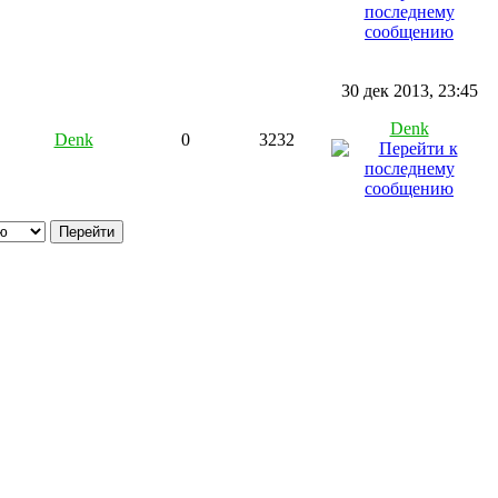
30 дек 2013, 23:45
Denk
Denk
0
3232