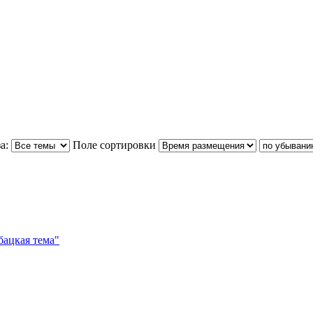
а:
Поле сортировки
бацкая тема"