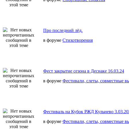
Про последний лëд.
в форуме
Стихотворения
Фест закрытие сезона в Деснаке 16.03.24
в форуме
Фестивали, слеты, совместные в
Фестиваль на Кубок РЖД Кульнево 3.03.20
в форуме
Фестивали, слеты, совместные в