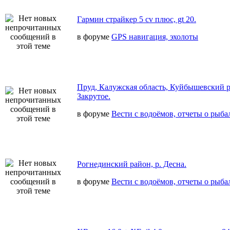
Гармин страйкер 5 cv плюс, gt 20.
в форуме
GPS навигация, эхолоты
Пруд, Калужская область, Куйбышевский р
Закрутое.
в форуме
Вести с водоёмов, отчеты о рыба
Рогнединский район, р. Десна.
в форуме
Вести с водоёмов, отчеты о рыба