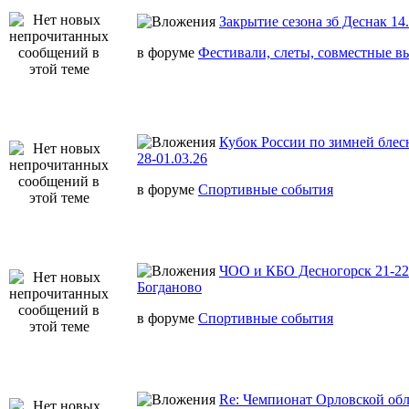
Закрытие сезона зб Деснак 14
в форуме
Фестивали, слеты, совместные в
Кубок России по зимней бле
28-01.03.26
в форуме
Спортивные события
ЧОО и КБО Десногорск 21-22
Богданово
в форуме
Спортивные события
Re: Чемпионат Орловской обл