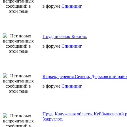
в форуме
Спиннинг
Пруд, посёлок Кокино.
в форуме
Спиннинг
Карьер, деревня Сельцо, Дядьковский райо
в форуме
Спиннинг
Пруд, Калужская область, Куйбышевский р
Закруглое.