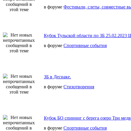
в форуме
Фестивали, слеты, совместные в
Кубок Тульской области по ЗБ 25.02.2023 
в форуме
Спортивные события
ЗБ в Деснаке.
в форуме
Стихотворения
Кубок БО спинниг с берега озеро Три медв
в форуме
Спортивные события