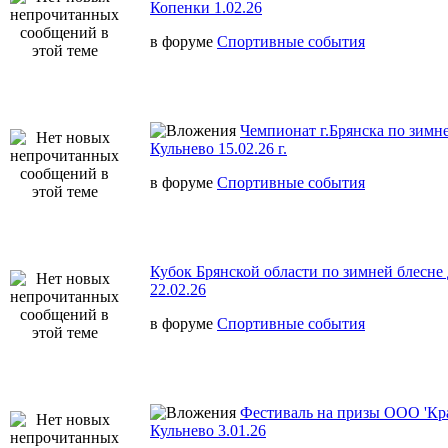
Копенки 1.02.26
в форуме
Спортивные события
Чемпионат г.Брянска по зимн
Кульнево 15.02.26 г.
в форуме
Спортивные события
Кубок Брянской области по зимней блесне
22.02.26
в форуме
Спортивные события
Фестиваль на призы ООО 'Кр
Кульнево 3.01.26