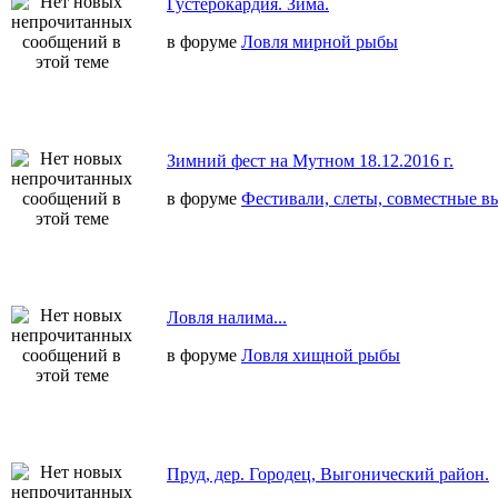
Густерокардия. Зима.
в форуме
Ловля мирной рыбы
Зимний фест на Мутном 18.12.2016 г.
в форуме
Фестивали, слеты, совместные в
Ловля налима...
в форуме
Ловля хищной рыбы
Пруд, дер. Городец, Выгонический район.