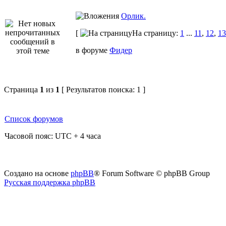
Орлик.
[
На страницу:
1
...
11
,
12
,
13
в форуме
Фидер
Страница
1
из
1
[ Результатов поиска: 1 ]
Список форумов
Часовой пояс: UTC + 4 часа
Создано на основе
phpBB
® Forum Software © phpBB Group
Русская поддержка phpBB