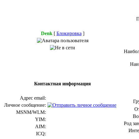
П
Denk
[
Блокировка
]
Наибол
Наи
Контактная информация
Адрес email:
Гр
Личное сообщение:
О
MSNM/WLM:
Во
YIM:
Род за
AIM:
Инте
ICQ: