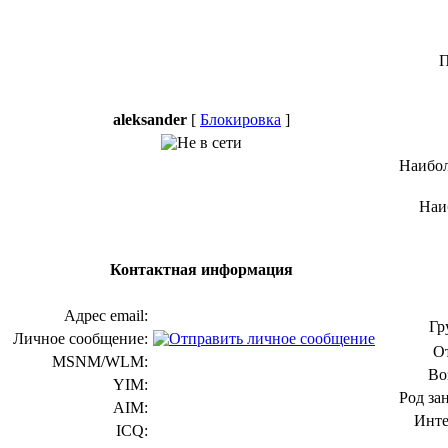
П
aleksander
[
Блокировка
]
Наибол
Наи
Контактная информация
Адрес email:
Гр
Личное сообщение:
О
MSNM/WLM:
Во
YIM:
Род за
AIM:
Инте
ICQ: