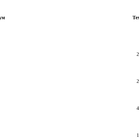
ум
Те
2
2
4
1