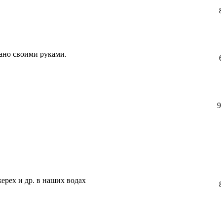
ано своими руками.
9
жерех и др. в наших водах