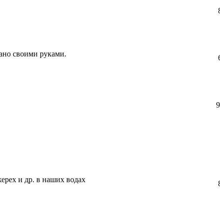
ано своими руками.
9
жерех и др. в наших водах