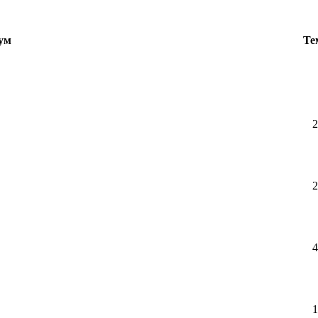
ум
Те
2
2
4
1