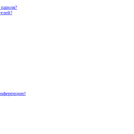
 пароля?
телей?
конференцию!