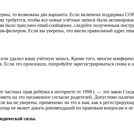
верны, то возможны два варианта. Если включена поддержка COPP
 требуется, чтобы все новые учётные записи были активирован
ам было прислано email-сообщение, следуйте полученным инстру
ам-фильтром. Если вы уверены, что ввели правильный адрес emai
или удалил вашу учётную запись. Кроме того, многие конферен
 Если это произошло, попробуйте зарегистрироваться снова и ак
ащите частных прав ребёнка в интернете от 1998 г. — это закон С
меть на это письменное согласие родителей. Допустимо наличи
и вы не уверены, применимо ли это к вам, как к регистрирующ
Group не может давать рекомендаций по правовым вопросам и н
ридической силы.